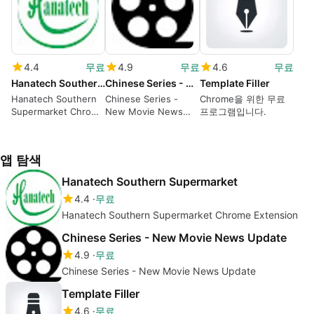
4.4
무료
4.9
무료
4.6
무료
Hanatech Southern Supermarket
Chinese Series - New Movie News Update
Template Filler
Hanatech Southern
Chinese Series -
Chrome을 위한 무료
Supermarket Chrome
New Movie News
프로그램입니다.
Extension
Update
앱 탐색
Hanatech Southern Supermarket
4.4
무료
Hanatech Southern Supermarket Chrome Extension
Chinese Series - New Movie News Update
4.9
무료
Chinese Series - New Movie News Update
Template Filler
4.6
무료